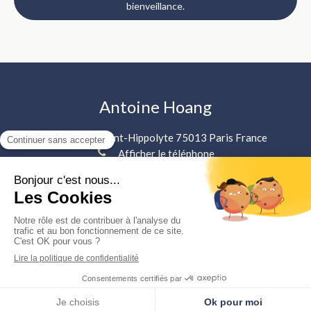
bienveillance.
Antoine Hoang
15 Rue Saint-Hippolyte
75013
Paris
France
Afficher le téléphone
Gentilly, Montrouge, Vanves, Paris 6, Paris 5, Paris 14, Paris
15, Malakoff, Paris 7, Paris 1, Paris 4, Le Kremlin-Bicêtre
Mentions légales
©2023 Antoine Hoang - Gestalt Thérapie
Création et référencement du site par Simplébo